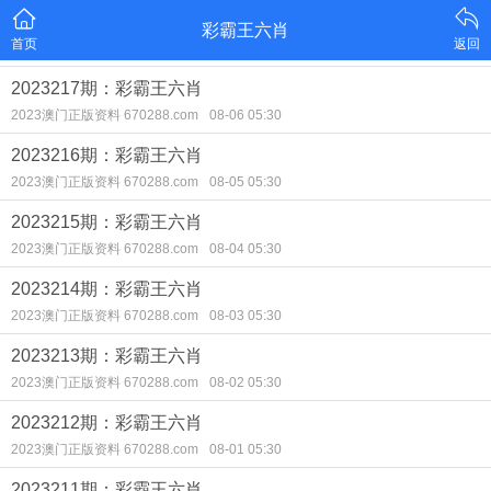
彩霸王六肖
首页
返回
2023217期：彩霸王六肖
2023澳门正版资料 670288.com
08-06 05:30
2023216期：彩霸王六肖
2023澳门正版资料 670288.com
08-05 05:30
2023215期：彩霸王六肖
2023澳门正版资料 670288.com
08-04 05:30
2023214期：彩霸王六肖
2023澳门正版资料 670288.com
08-03 05:30
2023213期：彩霸王六肖
2023澳门正版资料 670288.com
08-02 05:30
2023212期：彩霸王六肖
2023澳门正版资料 670288.com
08-01 05:30
2023211期：彩霸王六肖