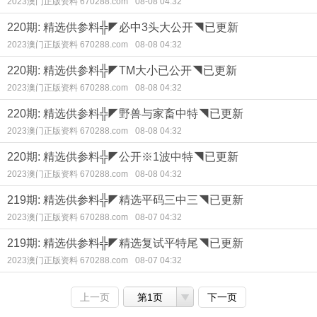
2023澳门正版资料 670288.com
08-08 04:32
220期: 精选供参料╬◤必中3头大公开◥已更新
2023澳门正版资料 670288.com
08-08 04:32
220期: 精选供参料╬◤TM大小已公开◥已更新
2023澳门正版资料 670288.com
08-08 04:32
220期: 精选供参料╬◤野兽与家畜中特◥已更新
2023澳门正版资料 670288.com
08-08 04:32
220期: 精选供参料╬◤公开※1波中特◥已更新
2023澳门正版资料 670288.com
08-08 04:32
219期: 精选供参料╬◤精选平码三中三◥已更新
2023澳门正版资料 670288.com
08-07 04:32
219期: 精选供参料╬◤精选复试平特尾◥已更新
2023澳门正版资料 670288.com
08-07 04:32
上一页
第1页
下一页