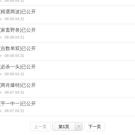
m
08-08 04:31
网(精選两波)已公开
m
08-08 04:31
网(家畜野兽)已公开
m
08-08 04:31
网(合数单双)已公开
m
08-08 04:31
网(必杀一头)已公开
m
08-08 04:31
网(两肖爆特)已公开
m
08-07 04:31
网(平一中一)已公开
m
08-07 04:31
上一页
第1页
下一页