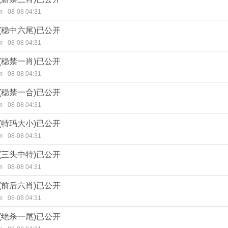
m
08-08 04:31
网(稳中六尾)已公开
m
08-08 04:31
网(稳禁一肖)已公开
m
08-08 04:31
网(稳禁一合)已公开
m
08-08 04:31
网(特玛大小)已公开
m
08-08 04:31
网(三头中特)已公开
m
08-08 04:31
网(前后六肖)已公开
m
08-08 04:31
网(绝杀一尾)已公开