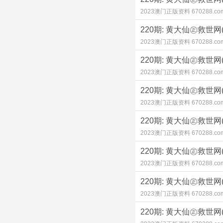
2023澳门正版资料 670288.co
220期: 黄大仙㊣救世
2023澳门正版资料 670288.co
220期: 黄大仙㊣救世
2023澳门正版资料 670288.co
220期: 黄大仙㊣救世
2023澳门正版资料 670288.co
220期: 黄大仙㊣救世
2023澳门正版资料 670288.co
220期: 黄大仙㊣救世
2023澳门正版资料 670288.co
220期: 黄大仙㊣救世
2023澳门正版资料 670288.co
220期: 黄大仙㊣救世