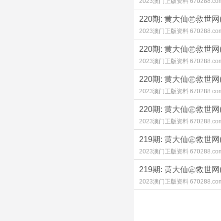
2023澳门正版资料 670288.co
220期: 黄大仙㊣救世
2023澳门正版资料 670288.co
220期: 黄大仙㊣救世
2023澳门正版资料 670288.co
220期: 黄大仙㊣救世
2023澳门正版资料 670288.co
220期: 黄大仙㊣救世
2023澳门正版资料 670288.co
219期: 黄大仙㊣救世
2023澳门正版资料 670288.co
219期: 黄大仙㊣救世
2023澳门正版资料 670288.co